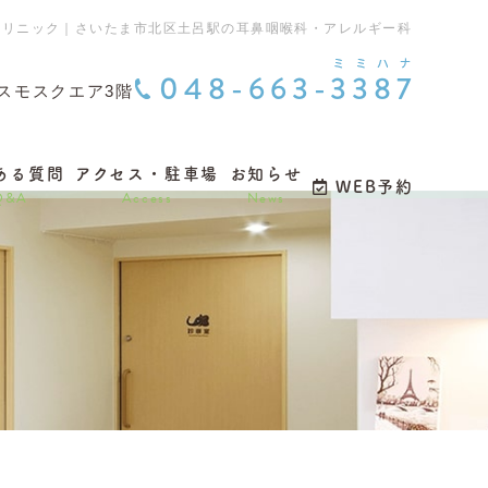
クリニック｜さいたま市北区土呂駅の耳鼻咽喉科・アレルギー科
048-663-3387
 コスモスクエア3階
ある質問
アクセス・駐車場
お知らせ
WEB予約
Q&A
Access
News