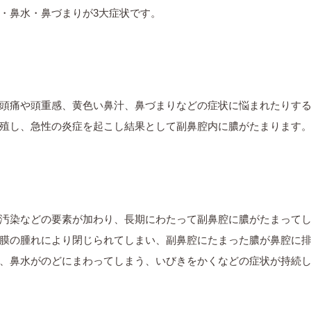
・鼻水・鼻づまりが3大症状です。
頭痛や頭重感、黄色い鼻汁、鼻づまりなどの症状に悩まれたりす
殖し、急性の炎症を起こし結果として副鼻腔内に膿がたまります
汚染などの要素が加わり、長期にわたって副鼻腔に膿がたまって
膜の腫れにより閉じられてしまい、副鼻腔にたまった膿が鼻腔に
、鼻水がのどにまわってしまう、いびきをかくなどの症状が持続