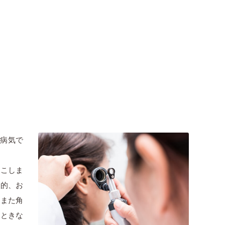
す病気で
おこしま
較的、お
、また角
たときな